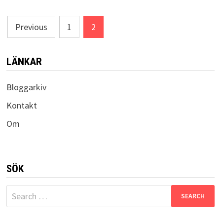
Posts
Previous
1
2
pagination
LÄNKAR
Bloggarkiv
Kontakt
Om
SÖK
Search
for: