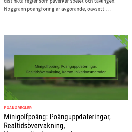
distinkta regler som påverkar spelet och tävlingen.
Noggrann poängföring är avgörande, oavsett …
POÄNGREGLER
Minigolfpoäng: Poänguppdateringar,
Realtidsövervakning,