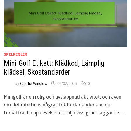
SPELREGLER
Mini Golf Etikett: Klädkod, Lämplig
klädsel, Skostandarder
by
Charlie Winslow
06/02/2026
0
Minigolf är en rolig och avslappnad aktivitet, och även
om det inte finns några strikta klädkoder kan det
förbättra din upplevelse att följa viss grundläggande …