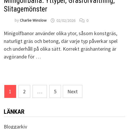
Minigolfbana: Yttyper, Gräsförvaltning,
Slitagemönster
by
Charlie Winslow
02/02/2026
0
Minigolfbanor använder olika ytor, såsom konstgräs,
naturligt gräs och betong, där varje typ påverkar spel
och underhåll på olika sätt. Korrekt gräshantering är
avgörande för …
Posts
1
2
…
5
Next
pagination
LÄNKAR
Bloggarkiv