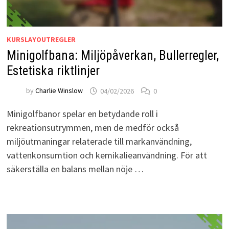
KURSLAYOUTREGLER
Minigolfbana: Miljöpåverkan, Bullerregler,
Estetiska riktlinjer
by
Charlie Winslow
04/02/2026
0
Minigolfbanor spelar en betydande roll i
rekreationsutrymmen, men de medför också
miljöutmaningar relaterade till markanvändning,
vattenkonsumtion och kemikalieanvändning. För att
säkerställa en balans mellan nöje …