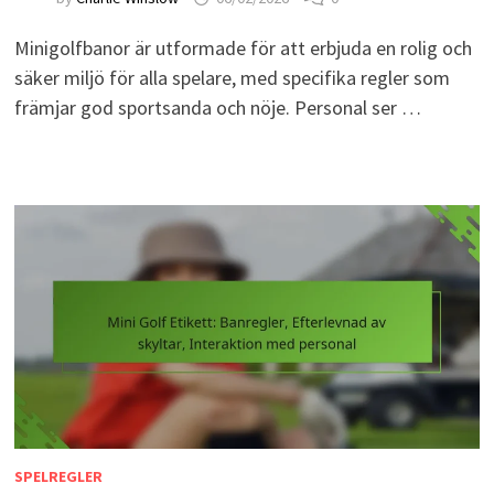
Minigolfbanor är utformade för att erbjuda en rolig och
säker miljö för alla spelare, med specifika regler som
främjar god sportsanda och nöje. Personal ser …
SPELREGLER