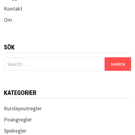
Kontakt
Om
SÖK
Search
for:
KATEGORIER
Kurslayoutregler
Poängregler
Spelregler