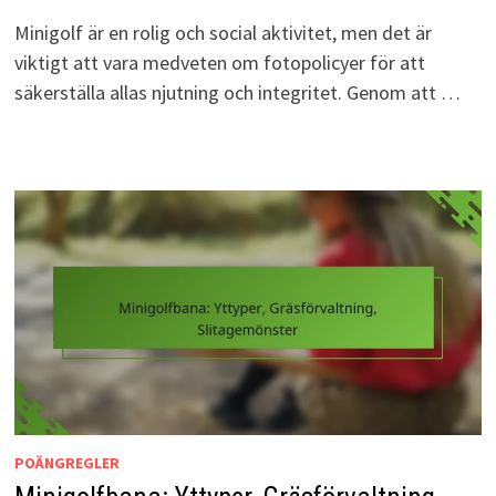
Minigolf är en rolig och social aktivitet, men det är
viktigt att vara medveten om fotopolicyer för att
säkerställa allas njutning och integritet. Genom att …
POÄNGREGLER