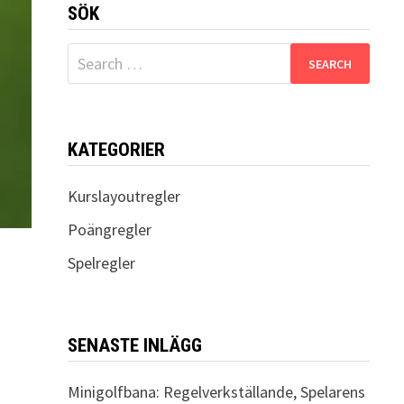
SÖK
Search
for:
KATEGORIER
Kurslayoutregler
Poängregler
Spelregler
SENASTE INLÄGG
Minigolfbana: Regelverkställande, Spelarens