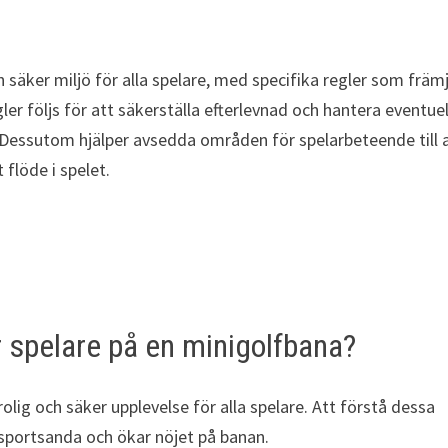
 säker miljö för alla spelare, med specifika regler som främ
ler följs för att säkerställa efterlevnad och hantera eventuel
r. Dessutom hjälper avsedda områden för spelarbeteende till 
flöde i spelet.
ör spelare på en minigolfbana?
olig och säker upplevelse för alla spelare. Att förstå dessa
d sportsanda och ökar nöjet på banan.