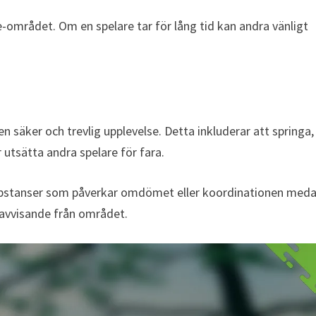
ee-området. Om en spelare tar för lång tid kan andra vänligt
en säker och trevlig upplevelse. Detta inkluderar att springa,
er utsätta andra spelare för fara.
ubstanser som påverkar omdömet eller koordinationen med
l avvisande från området.