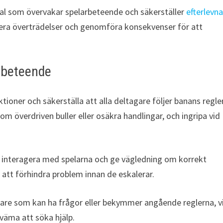
al som övervakar spelarbeteende och säkerställer
efterlevn
ntera överträdelser och genomföra konsekvenser för att
arbeteende
tioner och säkerställa att alla deltagare följer banans regle
om överdriven buller eller osäkra handlingar, och ingripa vid
n interagera med spelarna och ge vägledning om korrekt
l att förhindra problem innan de eskalerar.
are som kan ha frågor eller bekymmer angående reglerna, v
kväma att söka hjälp.