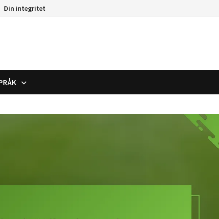
Din integritet
PRÅK