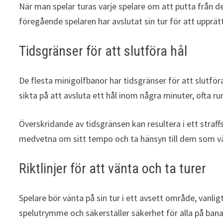
När man spelar turas varje spelare om att putta från d
föregående spelaren har avslutat sin tur för att upprätt
Tidsgränser för att slutföra hål
De flesta minigolfbanor har tidsgränser för att slutföra v
sikta på att avsluta ett hål inom några minuter, ofta r
Överskridande av tidsgränsen kan resultera i ett straffsl
medvetna om sitt tempo och ta hänsyn till dem som 
Riktlinjer för att vänta och ta turer
Spelare bör vänta på sin tur i ett avsett område, vanlig
spelutrymme och säkerställer säkerhet för alla på bana