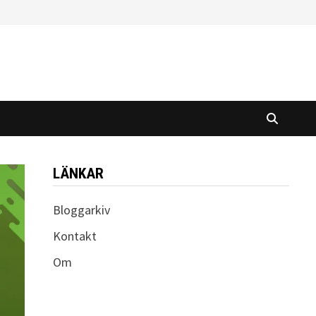
LÄNKAR
Bloggarkiv
Kontakt
Om