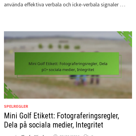
använda effektiva verbala och icke-verbala signaler …
SPELREGLER
Mini Golf Etikett: Fotograferingsregler,
Dela på sociala medier, Integritet