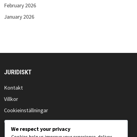
February 2026
January 2026
JURIDISKT
Kontakt
Villkor
Cookieinställningar
Om
We respect your privacy
Din integritet
Cookies help us improve your experience, deliver