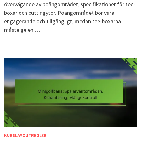
övervägande av poängområdet, specifikationer för tee-
boxar och puttingytor. Poängområdet bör vara
engagerande och tillgängligt, medan tee-boxarna
måste ge en …
KURSLAYOUTREGLER