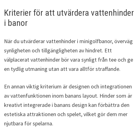
Kriterier för att utvärdera vattenhinder
i banor
När du utvärderar vattenhinder i minigolfbanor, överväg
synligheten och tillgängligheten av hindret. Ett
välplacerat vattenhinder bör vara synligt från tee och ge
en tydlig utmaning utan att vara alltför straffande.
En annan viktig kriterium är designen och integrationen
av vattenfunktionen inom banans layout. Hinder som är
kreativt integrerade i banans design kan förbättra den
estetiska attraktionen och spelet, vilket gör dem mer
njutbara för spelarna.