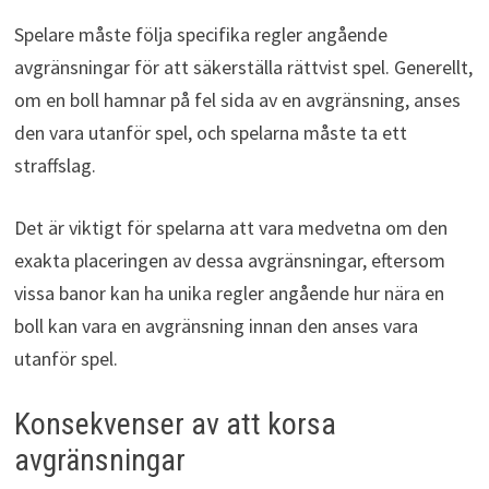
Spelare måste följa specifika regler angående
avgränsningar för att säkerställa rättvist spel. Generellt,
om en boll hamnar på fel sida av en avgränsning, anses
den vara utanför spel, och spelarna måste ta ett
straffslag.
Det är viktigt för spelarna att vara medvetna om den
exakta placeringen av dessa avgränsningar, eftersom
vissa banor kan ha unika regler angående hur nära en
boll kan vara en avgränsning innan den anses vara
utanför spel.
Konsekvenser av att korsa
avgränsningar