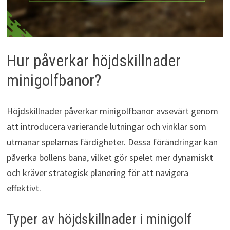
Hur påverkar höjdskillnader
minigolfbanor?
Höjdskillnader påverkar minigolfbanor avsevärt genom
att introducera varierande lutningar och vinklar som
utmanar spelarnas färdigheter. Dessa förändringar kan
påverka bollens bana, vilket gör spelet mer dynamiskt
och kräver strategisk planering för att navigera
effektivt.
Typer av höjdskillnader i minigolf