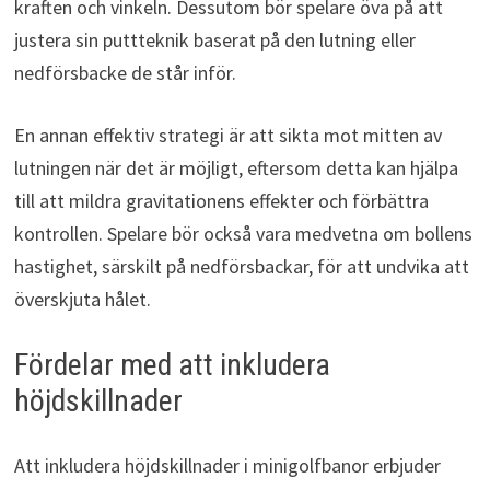
kraften och vinkeln. Dessutom bör spelare öva på att
justera sin puttteknik baserat på den lutning eller
nedförsbacke de står inför.
En annan effektiv strategi är att sikta mot mitten av
lutningen när det är möjligt, eftersom detta kan hjälpa
till att mildra gravitationens effekter och förbättra
kontrollen. Spelare bör också vara medvetna om bollens
hastighet, särskilt på nedförsbackar, för att undvika att
överskjuta hålet.
Fördelar med att inkludera
höjdskillnader
Att inkludera höjdskillnader i minigolfbanor erbjuder