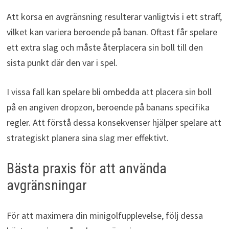
Att korsa en avgränsning resulterar vanligtvis i ett straff,
vilket kan variera beroende på banan. Oftast får spelare
ett extra slag och måste återplacera sin boll till den
sista punkt där den var i spel.
I vissa fall kan spelare bli ombedda att placera sin boll
på en angiven dropzon, beroende på banans specifika
regler. Att förstå dessa konsekvenser hjälper spelare att
strategiskt planera sina slag mer effektivt.
Bästa praxis för att använda
avgränsningar
För att maximera din minigolfupplevelse, följ dessa