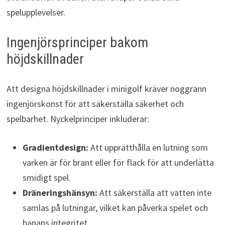
spelupplevelser.
Ingenjörsprinciper bakom
höjdskillnader
Att designa höjdskillnader i minigolf kräver noggrann
ingenjörskonst för att säkerställa säkerhet och
spelbarhet. Nyckelprinciper inkluderar:
Gradientdesign:
Att upprätthålla en lutning som
varken är för brant eller för flack för att underlätta
smidigt spel.
Dräneringshänsyn:
Att säkerställa att vatten inte
samlas på lutningar, vilket kan påverka spelet och
banans integritet.