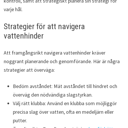
kontroll, samt att strategiskt planera sin strategi för
varje hål.
Strategier för att navigera
vattenhinder
Att framgångsrikt navigera vattenhinder kräver
noggrant planerande och genomförande. Här är några
strategier att överväga:
Bedöm avståndet: Mät avståndet till hindret och
överväg den nödvändiga slagstyrkan.
Välj rätt klubba: Använd en klubba som möjliggör
precisa slag över vatten, ofta en medeljärn eller
putter.