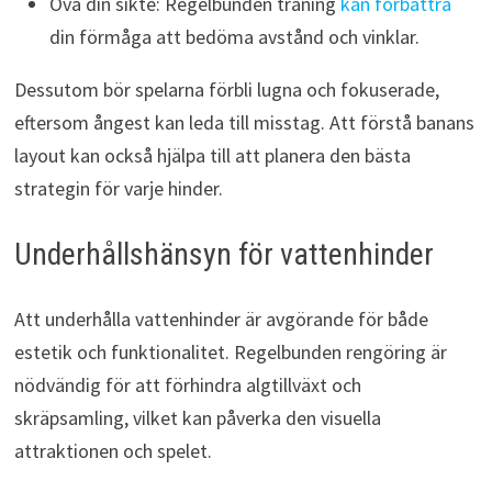
Öva din sikte: Regelbunden träning
kan förbättra
din förmåga att bedöma avstånd och vinklar.
Dessutom bör spelarna förbli lugna och fokuserade,
eftersom ångest kan leda till misstag. Att förstå banans
layout kan också hjälpa till att planera den bästa
strategin för varje hinder.
Underhållshänsyn för vattenhinder
Att underhålla vattenhinder är avgörande för både
estetik och funktionalitet. Regelbunden rengöring är
nödvändig för att förhindra algtillväxt och
skräpsamling, vilket kan påverka den visuella
attraktionen och spelet.