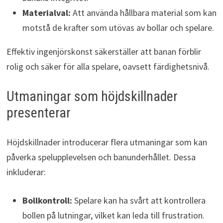
Materialval:
Att använda hållbara material som kan
motstå de krafter som utövas av bollar och spelare.
Effektiv ingenjörskonst säkerställer att banan förblir
rolig och säker för alla spelare, oavsett färdighetsnivå.
Utmaningar som höjdskillnader
presenterar
Höjdskillnader introducerar flera utmaningar som kan
påverka spelupplevelsen och banunderhållet. Dessa
inkluderar:
Bollkontroll:
Spelare kan ha svårt att kontrollera
bollen på lutningar, vilket kan leda till frustration.