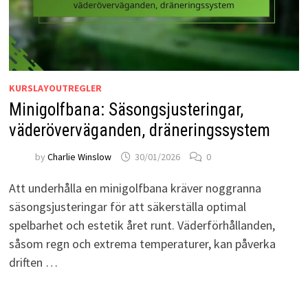
KURSLAYOUTREGLER
Minigolfbana: Säsongsjusteringar,
väderöverväganden, dräneringssystem
by
Charlie Winslow
30/01/2026
0
Att underhålla en minigolfbana kräver noggranna
säsongsjusteringar för att säkerställa optimal
spelbarhet och estetik året runt. Väderförhållanden,
såsom regn och extrema temperaturer, kan påverka
driften …