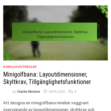
KURSLAYOUTREGLER
Minigolfbana: Layoutdimensioner,
Skyltkrav, Tillgänglighetsfunktioner
by
Charlie Winslow
29/01/2026
0
Att designa en minigolfbana innebär noggrant
övervägande av layoutdimensioner, skyltkrav och