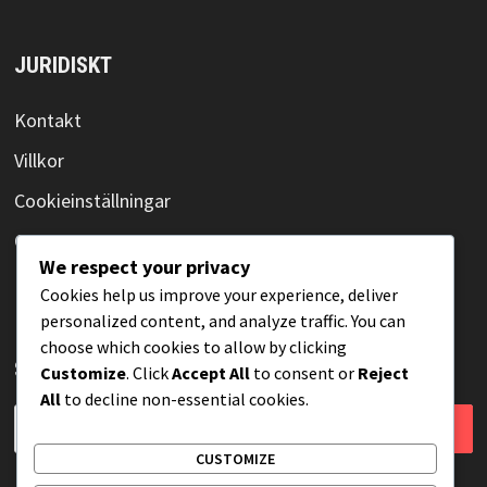
JURIDISKT
Kontakt
Villkor
Cookieinställningar
Om
We respect your privacy
Din integritet
Cookies help us improve your experience, deliver
personalized content, and analyze traffic. You can
choose which cookies to allow by clicking
SÖK
Customize
. Click
Accept All
to consent or
Reject
All
to decline non-essential cookies.
Search
for:
CUSTOMIZE