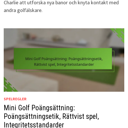
Charlie att utforska nya banor och knyta kontakt med
andra golfälskare.
SPELREGLER
Mini Golf Poängsättning:
Poängsättningsetik, Rättvist spel,
Integritetsstandarder