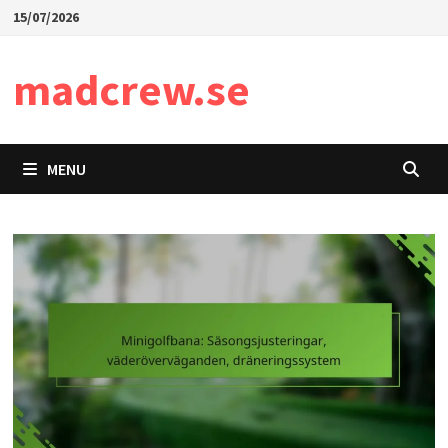
Skip
15/07/2026
to
content
madcrew.se
MENU