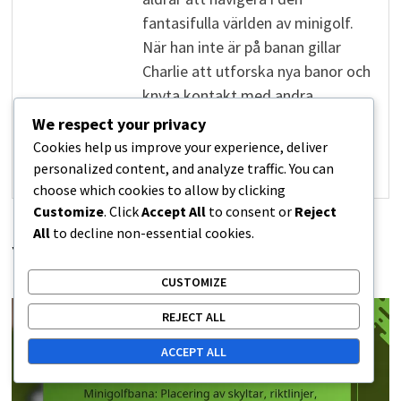
fantasifulla världen av minigolf.
När han inte är på banan gillar
Charlie att utforska nya banor och
knyta kontakt med andra
golfälskare.
We respect your privacy
Cookies help us improve your experience, deliver
personalized content, and analyze traffic. You can
View all posts by Charlie Winslow →
choose which cookies to allow by clicking
Customize
. Click
Accept All
to consent or
Reject
All
to decline non-essential cookies.
YOU MIGHT ALSO LIKE
CUSTOMIZE
REJECT ALL
ACCEPT ALL