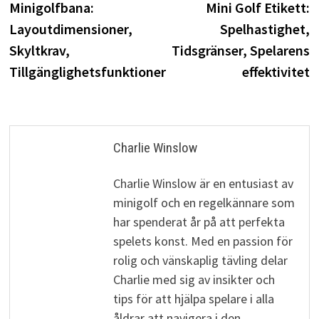
post:
p
Minigolfbana:
Mini Golf Etikett:
navigation
Layoutdimensioner,
Spelhastighet,
Skyltkrav,
Tidsgränser, Spelarens
Tillgänglighetsfunktioner
effektivitet
Charlie Winslow
Charlie Winslow är en entusiast av
minigolf och en regelkännare som
har spenderat år på att perfekta
spelets konst. Med en passion för
rolig och vänskaplig tävling delar
Charlie med sig av insikter och
tips för att hjälpa spelare i alla
åldrar att navigera i den