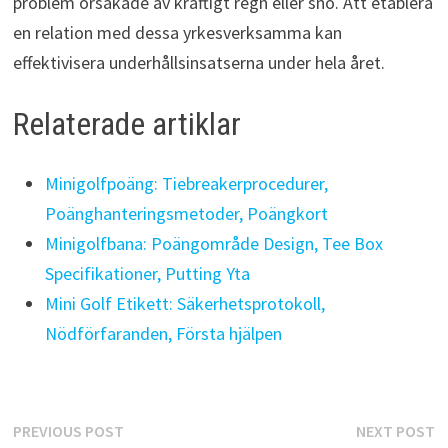
problem orsakade av kraftigt regn eller snö. Att etablera
en relation med dessa yrkesverksamma kan
effektivisera underhållsinsatserna under hela året.
Relaterade artiklar
Minigolfpoäng: Tiebreakerprocedurer,
Poänghanteringsmetoder, Poängkort
Minigolfbana: Poängområde Design, Tee Box
Specifikationer, Putting Yta
Mini Golf Etikett: Säkerhetsprotokoll,
Nödförfaranden, Första hjälpen
Post
Previous
N
PREVIOUS POST
NEXT POST