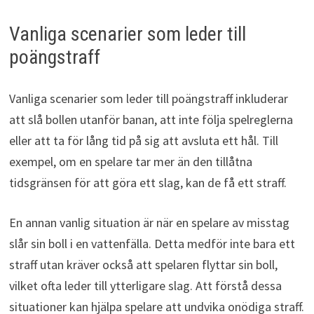
Vanliga scenarier som leder till
poängstraff
Vanliga scenarier som leder till poängstraff inkluderar
att slå bollen utanför banan, att inte följa spelreglerna
eller att ta för lång tid på sig att avsluta ett hål. Till
exempel, om en spelare tar mer än den tillåtna
tidsgränsen för att göra ett slag, kan de få ett straff.
En annan vanlig situation är när en spelare av misstag
slår sin boll i en vattenfälla. Detta medför inte bara ett
straff utan kräver också att spelaren flyttar sin boll,
vilket ofta leder till ytterligare slag. Att förstå dessa
situationer kan hjälpa spelare att undvika onödiga straff.