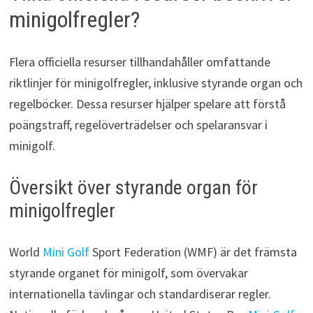
minigolfregler?
Flera officiella resurser tillhandahåller omfattande
riktlinjer för minigolfregler, inklusive styrande organ och
regelböcker. Dessa resurser hjälper spelare att förstå
poängstraff, regelöverträdelser och spelaransvar i
minigolf.
Översikt över styrande organ för
minigolfregler
World
Mini Golf
Sport Federation (WMF) är det främsta
styrande organet för minigolf, som övervakar
internationella tävlingar och standardiserar regler.