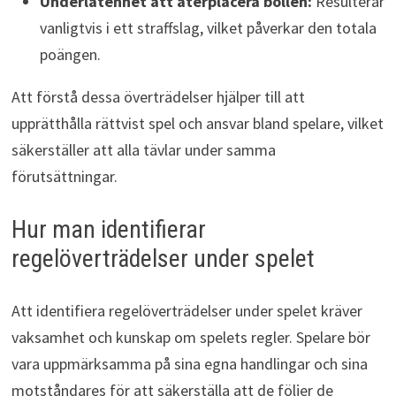
Underlåtenhet att återplacera bollen:
Resulterar
vanligtvis i ett straffslag, vilket påverkar den totala
poängen.
Att förstå dessa överträdelser hjälper till att
upprätthålla rättvist spel och ansvar bland spelare, vilket
säkerställer att alla tävlar under samma
förutsättningar.
Hur man identifierar
regelöverträdelser under spelet
Att identifiera regelöverträdelser under spelet kräver
vaksamhet och kunskap om spelets regler. Spelare bör
vara uppmärksamma på sina egna handlingar och sina
motståndares för att säkerställa att de följer de