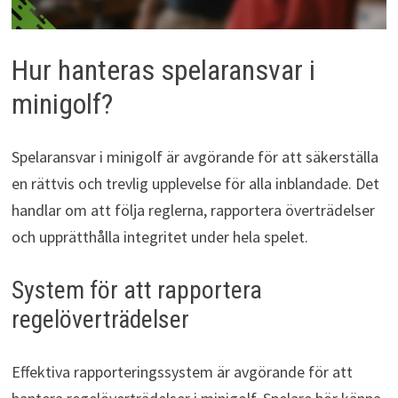
Hur hanteras spelaransvar i
minigolf?
Spelaransvar i minigolf är avgörande för att säkerställa
en rättvis och trevlig upplevelse för alla inblandade. Det
handlar om att följa reglerna, rapportera överträdelser
och upprätthålla integritet under hela spelet.
System för att rapportera
regelöverträdelser
Effektiva rapporteringssystem är avgörande för att