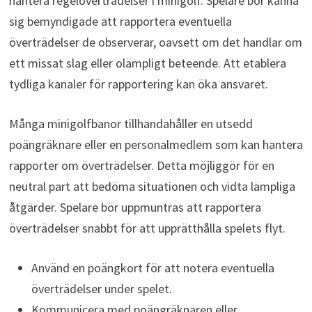
hantera regelöverträdelser i minigolf. Spelare bör känna
sig bemyndigade att rapportera eventuella
överträdelser de observerar, oavsett om det handlar om
ett missat slag eller olämpligt beteende. Att etablera
tydliga kanaler för rapportering kan öka ansvaret.
Många minigolfbanor tillhandahåller en utsedd
poängräknare eller en personalmedlem som kan hantera
rapporter om överträdelser. Detta möjliggör för en
neutral part att bedöma situationen och vidta lämpliga
åtgärder. Spelare bör uppmuntras att rapportera
överträdelser snabbt för att upprätthålla spelets flyt.
Använd en poängkort för att notera eventuella
överträdelser under spelet.
Kommunicera med poängräknaren eller