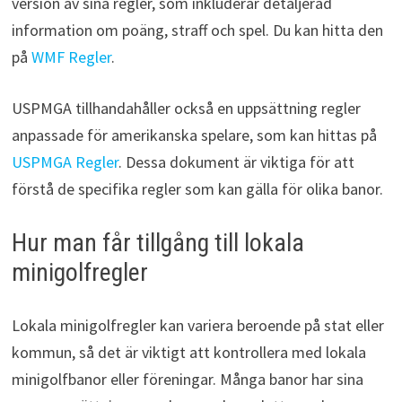
version av sina regler, som inkluderar detaljerad
information om poäng, straff och spel. Du kan hitta den
på
WMF Regler
.
USPMGA tillhandahåller också en uppsättning regler
anpassade för amerikanska spelare, som kan hittas på
USPMGA Regler
. Dessa dokument är viktiga för att
förstå de specifika regler som kan gälla för olika banor.
Hur man får tillgång till lokala
minigolfregler
Lokala minigolfregler kan variera beroende på stat eller
kommun, så det är viktigt att kontrollera med lokala
minigolfbanor eller föreningar. Många banor har sina