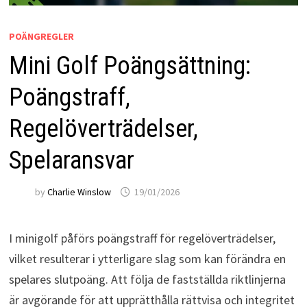
POÄNGREGLER
Mini Golf Poängsättning:
Poängstraff,
Regelöverträdelser,
Spelaransvar
by
Charlie Winslow
19/01/2026
I minigolf påförs poängstraff för regelöverträdelser,
vilket resulterar i ytterligare slag som kan förändra en
spelares slutpoäng. Att följa de fastställda riktlinjerna
är avgörande för att upprätthålla rättvisa och integritet