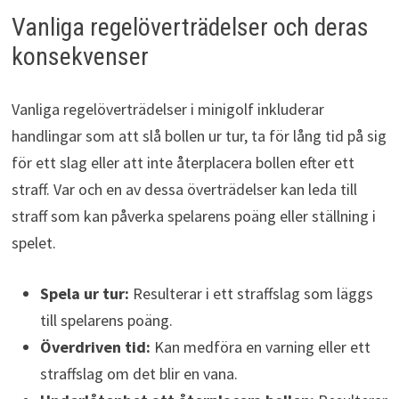
Vanliga regelöverträdelser och deras
konsekvenser
Vanliga regelöverträdelser i minigolf inkluderar
handlingar som att slå bollen ur tur, ta för lång tid på sig
för ett slag eller att inte återplacera bollen efter ett
straff. Var och en av dessa överträdelser kan leda till
straff som kan påverka spelarens poäng eller ställning i
spelet.
Spela ur tur:
Resulterar i ett straffslag som läggs
till spelarens poäng.
Överdriven tid:
Kan medföra en varning eller ett
straffslag om det blir en vana.