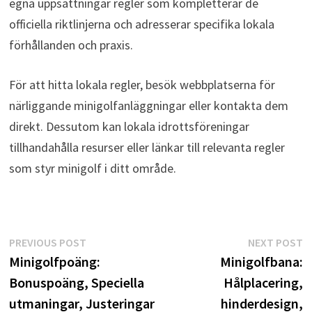
egna uppsättningar regler som kompletterar de
officiella riktlinjerna och adresserar specifika lokala
förhållanden och praxis.
För att hitta lokala regler, besök webbplatserna för
närliggande minigolfanläggningar eller kontakta dem
direkt. Dessutom kan lokala idrottsföreningar
tillhandahålla resurser eller länkar till relevanta regler
som styr minigolf i ditt område.
Post
Previous
N
PREVIOUS POST
NEXT POST
post:
p
Minigolfpoäng:
Minigolfbana:
navigation
Bonuspoäng, Speciella
Hålplacering,
utmaningar, Justeringar
hinderdesign,