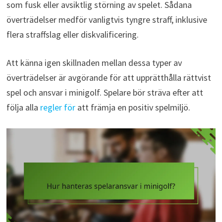
som fusk eller avsiktlig störning av spelet. Sådana
överträdelser medför vanligtvis tyngre straff, inklusive
flera straffslag eller diskvalificering.
Att känna igen skillnaden mellan dessa typer av
överträdelser är avgörande för att upprätthålla rättvist
spel och ansvar i minigolf. Spelare bör sträva efter att
följa alla
regler för
att främja en positiv spelmiljö.