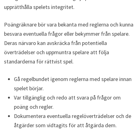
upprätthålla spelets integritet.
Poängräknare bör vara bekanta med reglerna och kunna
besvara eventuella frågor eller bekymmer från spelare.
Deras närvaro kan avskräcka från potentiella
överträdelser och uppmuntra spelare att följa
standarderna för rättvist spel.
Gå regelbundet igenom reglerna med spelare innan
spelet börjar.
Var tillgänglig och redo att svara på frågor om
poäng och regler.
Dokumentera eventuella regelöverträdelser och de
åtgärder som vidtagits för att åtgärda dem.