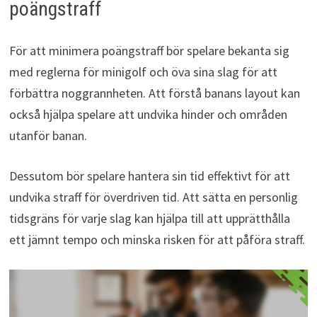
poängstraff
För att minimera poängstraff bör spelare bekanta sig
med reglerna för minigolf och öva sina slag för att
förbättra noggrannheten. Att förstå banans layout kan
också hjälpa spelare att undvika hinder och områden
utanför banan.
Dessutom bör spelare hantera sin tid effektivt för att
undvika straff för överdriven tid. Att sätta en personlig
tidsgräns för varje slag kan hjälpa till att upprätthålla
ett jämnt tempo och minska risken för att påföra straff.